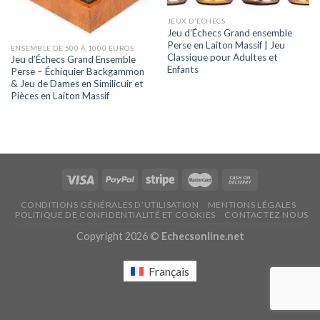
JEUX D'ECHECS
Jeu d’Échecs Grand ensemble
Perse en Laiton Massif | Jeu
ENSEMBLE DE 500 À 1000 EUROS
Classique pour Adultes et
Jeu d’Échecs Grand Ensemble
Enfants
Perse – Échiquier Backgammon
& Jeu de Dames en Similicuir et
Pièces en Laiton Massif
CONDITIONS GÉNÉRALES D’UTILISATION
MENTIONS LÉGALES
POLITIQUE DE CONFIDENTIALITÉ ET COOKIES
CONTACTEZ NOUS
Copyright 2026 ©
Echecsonline.net
Français