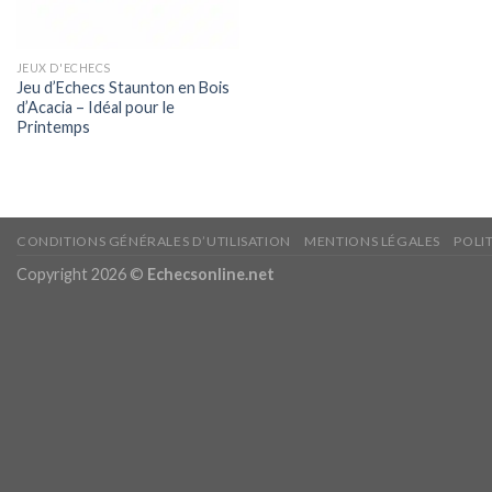
JEUX D'ECHECS
Jeu d’Echecs Staunton en Bois
d’Acacia – Idéal pour le
Printemps
CONDITIONS GÉNÉRALES D’UTILISATION
MENTIONS LÉGALES
POLI
Copyright 2026 ©
Echecsonline.net