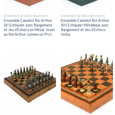
ENSEMBLE DE 200 À 500 EUROS
ENSEMBLE DE 200 À 500 EUROS
Ensemble Camelot Roi Arthur
Ensemble Camelot Roi Arthur
XII Echiquier avec Rangement
XIII Echiquier Métallique avec
et Jeu d’Echecs en Métal: Jouer
Rangement et Jeu d’Echecs
au Roi Arthur comme un Pro!
Inclus