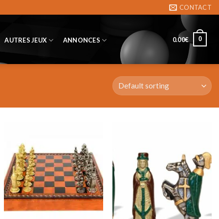
CONTACT
0
0.00
€
AUTRES JEUX
ANNONCES