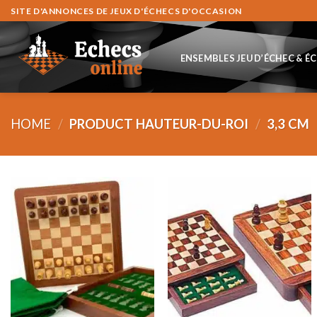
Skip
SITE D'ANNONCES DE JEUX D'ÉCHECS D'OCCASION
to
content
ENSEMBLES JEU D’ÉCHEC & É
HOME
/
PRODUCT HAUTEUR-DU-ROI
/
3,3 CM