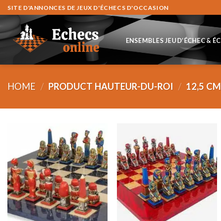
Skip
SITE D'ANNONCES DE JEUX D'ÉCHECS D'OCCASION
to
content
ENSEMBLES JEU D’ÉCHEC & É
HOME
/
PRODUCT HAUTEUR-DU-ROI
/
12,5 C