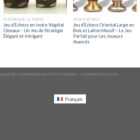
HISTORIQUE / A THÈME
JEUX D'ECHECS
Jeu d’Echecs en Ivoire Végétal
Jeu d’Echecs Oriental Large en
Oiseaux – Un Jeu de Stratégie
Bois et Laiton Massif – Le Jeu
Élégant et Intrigant
Parfait pour Les Joueurs
Avancés
TIQUE DE CONFIDENTIALITÉ ET COOKIES
CONTACTEZ NOUS
Français