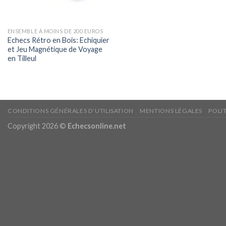
ENSEMBLE À MOINS DE 200 EUROS
Echecs Rétro en Bois: Echiquier
et Jeu Magnétique de Voyage
en Tilleul
CONDITIONS GÉNÉRALES D’UTILISATION
MENTIONS LÉGALES
POLI
Copyright 2026 ©
Echecsonline.net