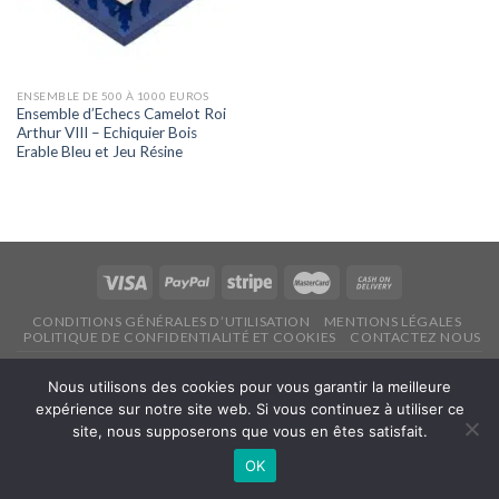
ENSEMBLE DE 500 À 1000 EUROS
Ensemble d’Echecs Camelot Roi
Arthur VIII – Echiquier Bois
Erable Bleu et Jeu Résine
CONDITIONS GÉNÉRALES D’UTILISATION
MENTIONS LÉGALES
POLITIQUE DE CONFIDENTIALITÉ ET COOKIES
CONTACTEZ NOUS
Copyright 2026 ©
Echecsonline.net
Nous utilisons des cookies pour vous garantir la meilleure
expérience sur notre site web. Si vous continuez à utiliser ce
Français
site, nous supposerons que vous en êtes satisfait.
OK