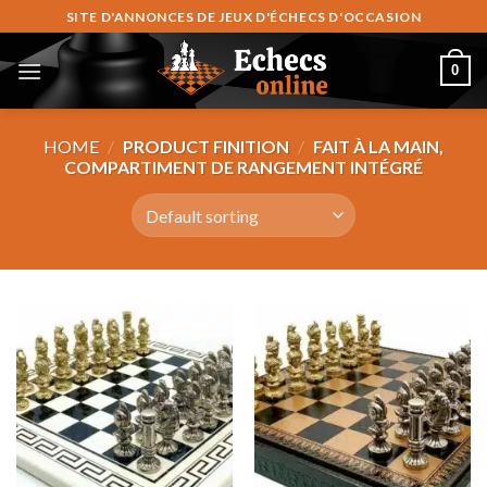
Skip
SITE D'ANNONCES DE JEUX D'ÉCHECS D'OCCASION
to
content
0
HOME
/
PRODUCT FINITION
/
FAIT À LA MAIN,
COMPARTIMENT DE RANGEMENT INTÉGRÉ