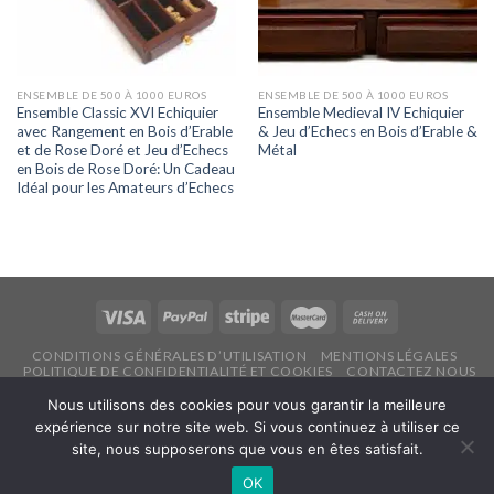
ENSEMBLE DE 500 À 1000 EUROS
ENSEMBLE DE 500 À 1000 EUROS
Ensemble Classic XVI Echiquier
Ensemble Medieval IV Echiquier
avec Rangement en Bois d’Erable
& Jeu d’Echecs en Bois d’Erable &
et de Rose Doré et Jeu d’Echecs
Métal
en Bois de Rose Doré: Un Cadeau
Idéal pour les Amateurs d’Echecs
CONDITIONS GÉNÉRALES D’UTILISATION
MENTIONS LÉGALES
POLITIQUE DE CONFIDENTIALITÉ ET COOKIES
CONTACTEZ NOUS
Copyright 2026 ©
Echecsonline.net
Nous utilisons des cookies pour vous garantir la meilleure
expérience sur notre site web. Si vous continuez à utiliser ce
site, nous supposerons que vous en êtes satisfait.
Français
OK