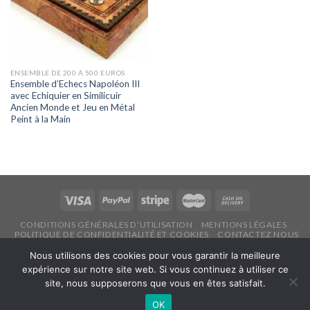
ENSEMBLE DE 200 À 500 EUROS
Ensemble d’Echecs Napoléon III
avec Echiquier en Similicuir
Ancien Monde et Jeu en Métal
Peint à la Main
CONDITIONS GÉNÉRALES D’UTILISATION
MENTIONS LÉGALES
POLITIQUE DE CONFIDENTIALITÉ ET COOKIES
CONTACTEZ NOUS
Copyright 2026 ©
Echecsonline.net
Nous utilisons des cookies pour vous garantir la meilleure
expérience sur notre site web. Si vous continuez à utiliser ce
site, nous supposerons que vous en êtes satisfait.
Français
OK