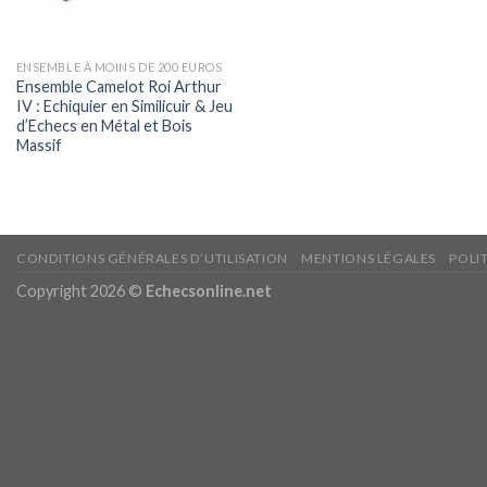
ENSEMBLE À MOINS DE 200 EUROS
Ensemble Camelot Roi Arthur
IV : Echiquier en Similicuir & Jeu
d’Echecs en Métal et Bois
Massif
CONDITIONS GÉNÉRALES D’UTILISATION
MENTIONS LÉGALES
POLI
Copyright 2026 ©
Echecsonline.net