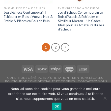
ENSEMBLE DE 200 À 500 EUROS
ENSEMBLE DE 200 À 500 EUROS
Jeu d’échecs Contemporain |
Jeu d’Echecs Contemporain en
Échiquier en Bois d’Anegre Noir &
Bois d’Acacia & Échiquier en
Erable & Pièces en Bois de Buis
Similicuir Marron – Un Cadeau
Idéal pour les Amateurs du Jeu
d’Échecs
1
2
CONDITIONS GÉNÉRALES D’UTILISATION
MENTIONS LÉGALES
POLITIQUE DE CONFIDENTIALITÉ ET COOKIES
CONTACTEZ NOUS
Copyright 2026 ©
Echecsonline.net
Nous utilisons des cookies pour vous garantir la meilleure
expérience sur notre site web. Si vous continuez à utiliser ce
site, nous supposerons que vous en êtes satisfait.
Français
OK