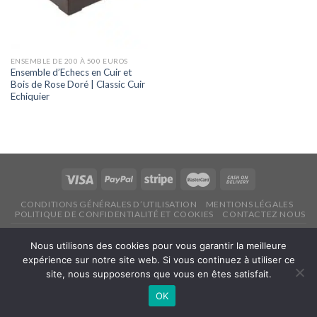
ENSEMBLE DE 200 À 500 EUROS
Ensemble d’Echecs en Cuir et
Bois de Rose Doré | Classic Cuir
Echiquier
CONDITIONS GÉNÉRALES D’UTILISATION
MENTIONS LÉGALES
POLITIQUE DE CONFIDENTIALITÉ ET COOKIES
CONTACTEZ NOUS
Copyright 2026 ©
Echecsonline.net
Nous utilisons des cookies pour vous garantir la meilleure
expérience sur notre site web. Si vous continuez à utiliser ce
Français
site, nous supposerons que vous en êtes satisfait.
OK