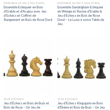
ENSEMBLE DE 200 À 500 EUROS
ENSEMBLE DE 500 À 1000 EUROS
Ensemble Echiquier en Bois
Ensemble Sandrigham Echiquier
d’Erable et d’Acajou avec Jeu
en Wenge et Racine d’Erable &
d’Echecs et Coffret de
Jeu d’Echecs en Bois de Rose
Rangement en Bois de Rose Doré
Doré – Le Luxe à votre Table de
Jeu
JEUX D'ECHECS
JEUX D'ECHECS
Jeu d’Échecs en Bois de Buis et
Jeu d’Échecs Kingsgate en Bois
Bois de Rose – Un Jeu de
d’Ébène et Bois de Buis – Un Jeu