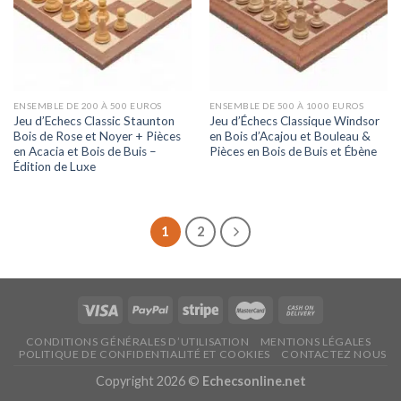
ENSEMBLE DE 200 À 500 EUROS
ENSEMBLE DE 500 À 1000 EUROS
Jeu d’Echecs Classic Staunton
Jeu d’Échecs Classique Windsor
Bois de Rose et Noyer + Pièces
en Bois d’Acajou et Bouleau &
en Acacia et Bois de Buis –
Pièces en Bois de Buis et Ébène
Édition de Luxe
1
2
CONDITIONS GÉNÉRALES D’UTILISATION
MENTIONS LÉGALES
POLITIQUE DE CONFIDENTIALITÉ ET COOKIES
CONTACTEZ NOUS
Copyright 2026 ©
Echecsonline.net