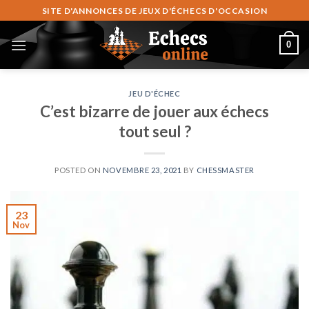
Skip
SITE D'ANNONCES DE JEUX D'ÉCHECS D'OCCASION
to
content
0
JEU D'ÉCHEC
C’est bizarre de jouer aux échecs
tout seul ?
POSTED ON
NOVEMBRE 23, 2021
BY
CHESSMASTER
23
Nov