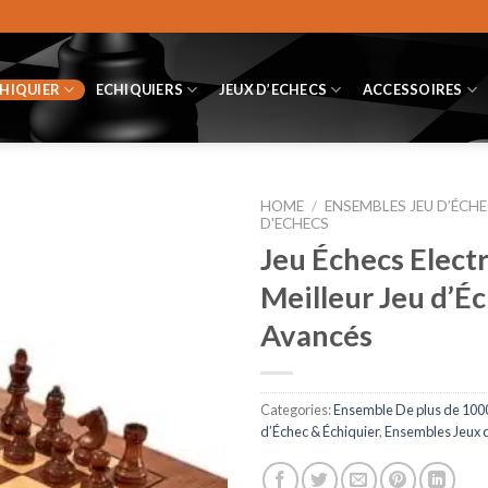
CHIQUIER
ECHIQUIERS
JEUX D’ECHECS
ACCESSOIRES
HOME
/
ENSEMBLES JEU D’ÉCHE
D'ECHECS
Jeu Échecs Elect
Meilleur Jeu d’É
Avancés
Categories:
Ensemble De plus de 100
d’Échec & Échiquier
,
Ensembles Jeux d