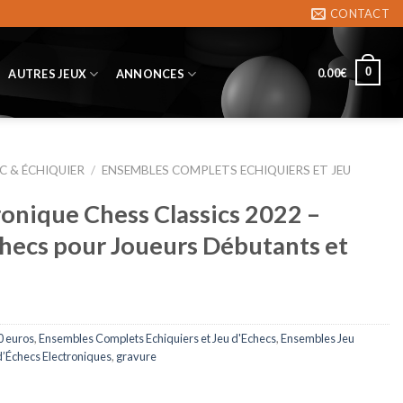
CONTACT
0
0.00
€
AUTRES JEUX
ANNONCES
C & ÉCHIQUIER
/
ENSEMBLES COMPLETS ECHIQUIERS ET JEU
ronique Chess Classics 2022 –
checs pour Joueurs Débutants et
0 euros
,
Ensembles Complets Echiquiers et Jeu d'Echecs
,
Ensembles Jeu
’Échecs Electroniques
,
gravure