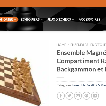
CHIQUIER
ECHIQUIERS
JEUX D’ECHECS
ACCESSOIRES
HOME
/
ENSEMBLES JEU D’ÉCHE
Ensemble Magnét
Compartiment Ra
Backgammon et
Categories:
Ensemble De 200 à 500 e