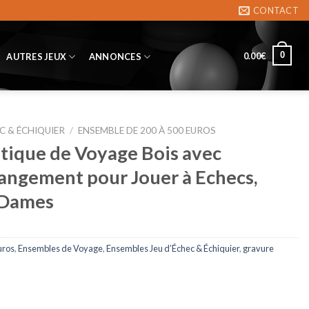
CONTACT
0
0.00
€
AUTRES JEUX
ANNONCES
C & ÉCHIQUIER
/
ENSEMBLE DE 200 À 500 EUROS
ique de Voyage Bois avec
ngement pour Jouer à Echecs,
 Dames
uros
,
Ensembles de Voyage
,
Ensembles Jeu d’Échec & Échiquier
,
gravure