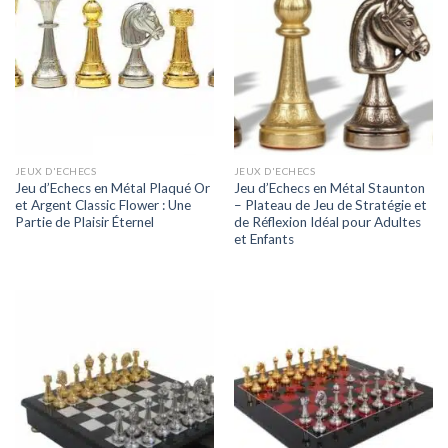
JEUX D'ECHECS
JEUX D'ECHECS
Jeu d’Echecs en Métal Plaqué Or
Jeu d’Echecs en Métal Staunton
et Argent Classic Flower : Une
– Plateau de Jeu de Stratégie et
Partie de Plaisir Éternel
de Réflexion Idéal pour Adultes
et Enfants