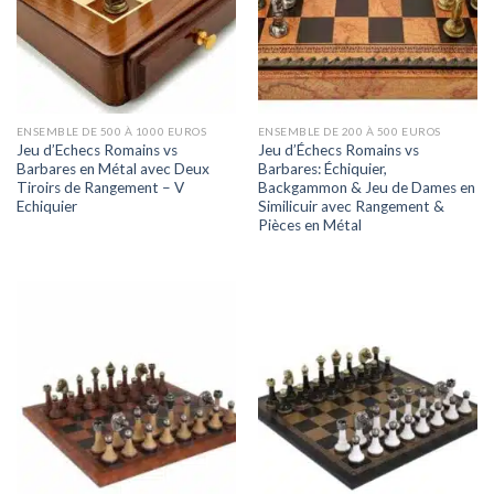
ENSEMBLE DE 500 À 1000 EUROS
ENSEMBLE DE 200 À 500 EUROS
Jeu d’Echecs Romains vs
Jeu d’Échecs Romains vs
Barbares en Métal avec Deux
Barbares: Échiquier,
Tiroirs de Rangement – V
Backgammon & Jeu de Dames en
Echiquier
Similicuir avec Rangement &
Pièces en Métal