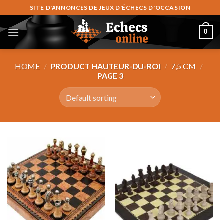
Skip
SITE D'ANNONCES DE JEUX D'ÉCHECS D'OCCASION
to
content
0
HOME
/
PRODUCT HAUTEUR-DU-ROI
/
7,5 CM
/
PAGE 3