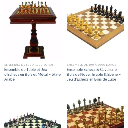
ENSEMBLE DE 500 À 1000 EUROS
ENSEMBLE DE 500 À 1000 EUROS
Ensemble de Table et Jeu
Ensemble Echecs & Cavalier en
d’Echecs en Bois et Métal – Style
Bois de Noyer, Erable & Ebène –
Arabe
Jeu d’Echecs en Bois de Luxe